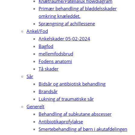
Knætraume/Patellalux flowdiagram
Primær behandling af bløddelsskader
omkring knæleddet.
Sprængning af achillessene
Ankel/Fod
Ankelskader 05-02-2024
Bagfod
mellemfodsbrud
Fodens anatomi
Tå skader
Sår
Bidsår og antibiotisk behandling
Brandsår
Lukning af traumatiske sår
Generelt
Behandling af subkutane abscesser
Antibiotikaprofylakse
Smertebehandling af børn i akutafdelingen