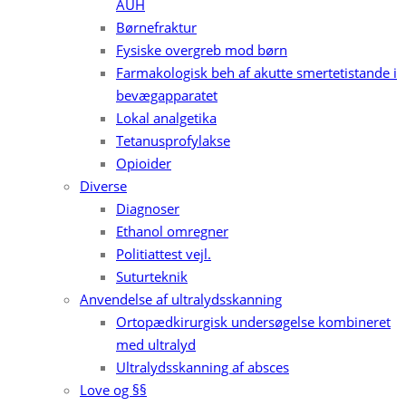
AUH
Børnefraktur
Fysiske overgreb mod børn
Farmakologisk beh af akutte smertetistande i
bevægapparatet
Lokal analgetika
Tetanusprofylakse
Opioider
Diverse
Diagnoser
Ethanol omregner
Politiattest vejl.
Suturteknik
Anvendelse af ultralydsskanning
Ortopædkirurgisk undersøgelse kombineret
med ultralyd
Ultralydsskanning af absces
Love og §§