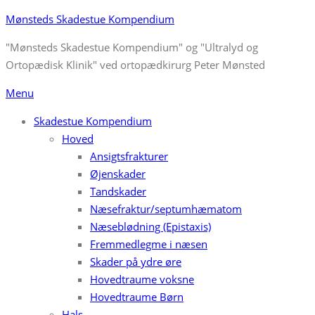
Skip
Mønsteds Skadestue Kompendium
to
"Mønsteds Skadestue Kompendium" og "Ultralyd og
content
Ortopædisk Klinik" ved ortopædkirurg Peter Mønsted
Menu
Skadestue Kompendium
Hoved
Ansigtsfrakturer
Øjenskader
Tandskader
Næsefraktur/septumhæmatom
Næseblødning (Epistaxis)
Fremmedlegme i næsen
Skader på ydre øre
Hovedtraume voksne
Hovedtraume Børn
Hals