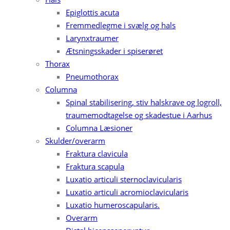
Epiglottis acuta
Fremmedlegme i svælg og hals
Larynxtraumer
Ætsningsskader i spiserøret
Thorax
Pneumothorax
Columna
Spinal stabilisering, stiv halskrave og logroll,
traumemodtagelse og skadestue i Aarhus
Columna Læsioner
Skulder/overarm
Fraktura clavicula
Fraktura scapula
Luxatio articuli sternoclavicularis
Luxatio articuli acromioclavicularis
Luxatio humeroscapularis.
Overarm