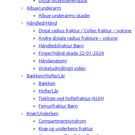
Distal bicepsseneruptur
Albue/underarm
Albue-underarms skader
Håndled/Hånd
Distal radius fraktur / Colles fraktur – voksne
Andre distale radius frakture – voksne
Håndledsfraktur Børn
Finger/Hånd-skade 22-01-2024
Håndanatomi
Vinkeludmålings video
Bækken/Hofte/Lår
Bækken
Hofte/Lår
Tjekliste ved hoftefraktur (AUH)
Femurfraktur Børn
Knæ/Underben
Compartmentsyndrom
Knæ og underbens fraktur