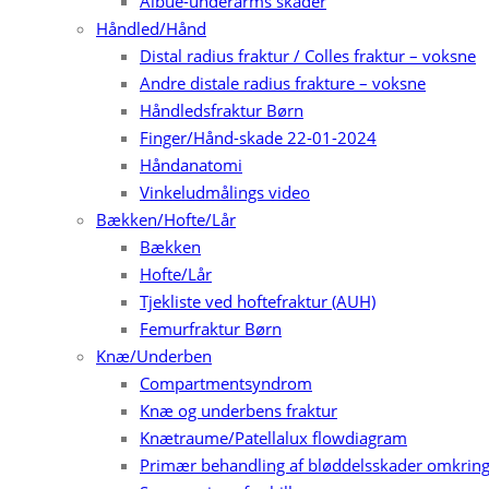
Albue-underarms skader
Håndled/Hånd
Distal radius fraktur / Colles fraktur – voksne
Andre distale radius frakture – voksne
Håndledsfraktur Børn
Finger/Hånd-skade 22-01-2024
Håndanatomi
Vinkeludmålings video
Bækken/Hofte/Lår
Bækken
Hofte/Lår
Tjekliste ved hoftefraktur (AUH)
Femurfraktur Børn
Knæ/Underben
Compartmentsyndrom
Knæ og underbens fraktur
Knætraume/Patellalux flowdiagram
Primær behandling af bløddelsskader omkrin