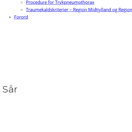
Procedure for Trykpneumothorax
Traumekaldskriterier – Region Midtjylland og Regio
Forord
Sår