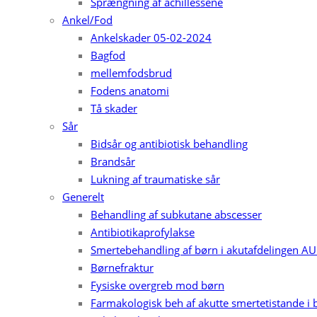
Sprængning af achillessene
Ankel/Fod
Ankelskader 05-02-2024
Bagfod
mellemfodsbrud
Fodens anatomi
Tå skader
Sår
Bidsår og antibiotisk behandling
Brandsår
Lukning af traumatiske sår
Generelt
Behandling af subkutane abscesser
Antibiotikaprofylakse
Smertebehandling af børn i akutafdelingen A
Børnefraktur
Fysiske overgreb mod børn
Farmakologisk beh af akutte smertetistande i