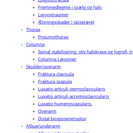
Fremmedlegme i svælg og hals
Larynxtraumer
Ætsningsskader i spiserøret
Thorax
Pneumothorax
Columna
Spinal stabilisering, stiv halskrave og logrol
Columna Læsioner
Skulder/overarm
Fraktura clavicula
Fraktura scapula
Luxatio articuli sternoclavicularis
Luxatio articuli acromioclavicularis
Luxatio humeroscapularis.
Overarm
Distal bicepsseneruptur
Albue/underarm