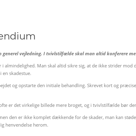
pendium
n generel vejledning. I tvivlstilfælde skal man altid konferere m
i almindelighed. Man skal altid sikre sig, at de ikke strider mo
 i en skadestue.
ejdet og opstarte den initiale behandling. Skrevet kort og præcis
te er det virkelige billede mere broget, og i tvivlstilfælde bør d
men den er ikke komplet dækkende for de skader, man kan støde 
dtlig henvendelse herom.