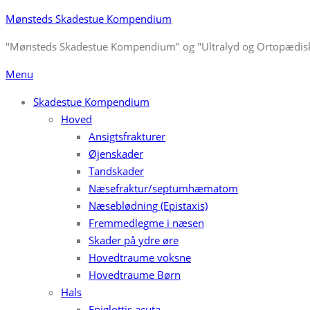
Skip
Mønsteds Skadestue Kompendium
to
"Mønsteds Skadestue Kompendium" og "Ultralyd og Ortopædisk
content
Menu
Skadestue Kompendium
Hoved
Ansigtsfrakturer
Øjenskader
Tandskader
Næsefraktur/septumhæmatom
Næseblødning (Epistaxis)
Fremmedlegme i næsen
Skader på ydre øre
Hovedtraume voksne
Hovedtraume Børn
Hals
Epiglottis acuta